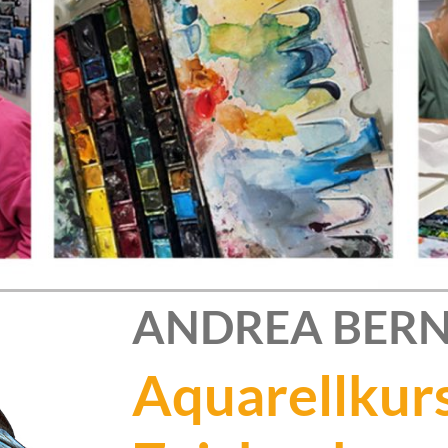
ANDREA BER
Aquarellkur