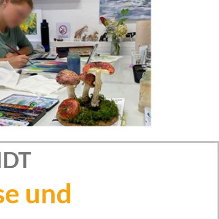
NDT
se und